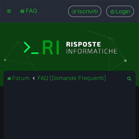
FAQ
Iscriviti
Login
C
Forum
FAQ (Domande Frequenti)
e
r
c
a