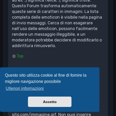
ad es. :) significa felice, :( significa triste.
Questo Forum trasforma automaticamente
queste serie di caratteri in immagini. La lista
completa delle emoticon è visibile nella pagina
di invio messaggi. Cerca di non esagerare
nell’uso delle emoticon, possono facilmente
rendere un messaggio illeggibile, e un
moderatore potrebbe decidere di modificarlo o
addirittura rimuoverlo.
Top
Posso inserire delle immagini?
Sì, puoi inserire delle immagini nei tuoi
Questo sito utilizza cookie al fine di fornire la
messaggi. Se l’amministratore permette gli
migliore navigazione possibile
allegati è possibile caricare delle immagini
Ulteriori informazioni
direttamente sulla Board; in alternativa devi
creare un collegamento a un’immagine
Accetto
ospitata su un server di pubblico accesso, ad
es. http://www.indirizzo-del-
sito.com/immagine.gif. Non puoi inserire