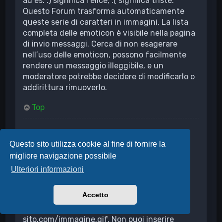
ad es. :) significa felice, :( significa triste.
Questo Forum trasforma automaticamente
queste serie di caratteri in immagini. La lista
completa delle emoticon è visibile nella pagina
di invio messaggi. Cerca di non esagerare
nell’uso delle emoticon, possono facilmente
rendere un messaggio illeggibile, e un
moderatore potrebbe decidere di modificarlo o
addirittura rimuoverlo.
Top
Posso inserire delle immagini?
Sì, puoi inserire delle immagini nei tuoi
Questo sito utilizza cookie al fine di fornire la
messaggi. Se l’amministratore permette gli
migliore navigazione possibile
allegati è possibile caricare delle immagini
Ulteriori informazioni
direttamente sulla Board; in alternativa devi
creare un collegamento a un’immagine
Accetto
ospitata su un server di pubblico accesso, ad
es. http://www.indirizzo-del-
sito.com/immagine.gif. Non puoi inserire