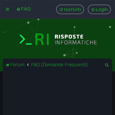
FAQ
Iscriviti
Login
C
Forum
FAQ (Domande Frequenti)
e
r
c
a