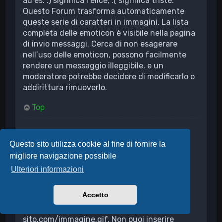
ad es. :) significa felice, :( significa triste.
Questo Forum trasforma automaticamente
queste serie di caratteri in immagini. La lista
completa delle emoticon è visibile nella pagina
di invio messaggi. Cerca di non esagerare
nell’uso delle emoticon, possono facilmente
rendere un messaggio illeggibile, e un
moderatore potrebbe decidere di modificarlo o
addirittura rimuoverlo.
Top
Posso inserire delle immagini?
Sì, puoi inserire delle immagini nei tuoi
Questo sito utilizza cookie al fine di fornire la
messaggi. Se l’amministratore permette gli
migliore navigazione possibile
allegati è possibile caricare delle immagini
Ulteriori informazioni
direttamente sulla Board; in alternativa devi
creare un collegamento a un’immagine
Accetto
ospitata su un server di pubblico accesso, ad
es. http://www.indirizzo-del-
sito.com/immagine.gif. Non puoi inserire