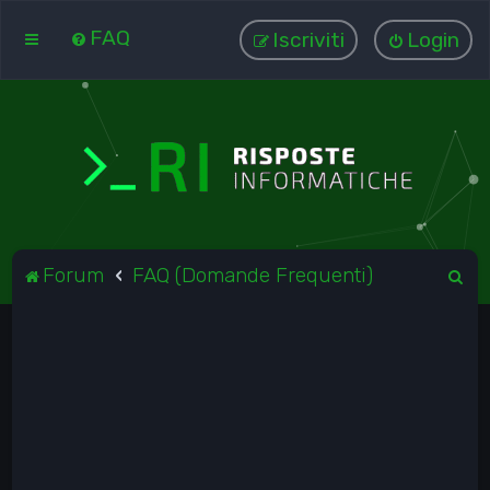
FAQ
Iscriviti
Login
C
Forum
FAQ (Domande Frequenti)
e
r
c
a