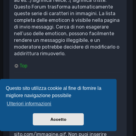
ad es. :) significa felice, :( significa triste.
Questo Forum trasforma automaticamente
queste serie di caratteri in immagini. La lista
completa delle emoticon è visibile nella pagina
di invio messaggi. Cerca di non esagerare
nell’uso delle emoticon, possono facilmente
rendere un messaggio illeggibile, e un
moderatore potrebbe decidere di modificarlo o
addirittura rimuoverlo.
Top
Posso inserire delle immagini?
Sì, puoi inserire delle immagini nei tuoi
Questo sito utilizza cookie al fine di fornire la
messaggi. Se l’amministratore permette gli
migliore navigazione possibile
allegati è possibile caricare delle immagini
Ulteriori informazioni
direttamente sulla Board; in alternativa devi
creare un collegamento a un’immagine
Accetto
ospitata su un server di pubblico accesso, ad
es. http://www.indirizzo-del-
sito.com/immagine.gif. Non puoi inserire