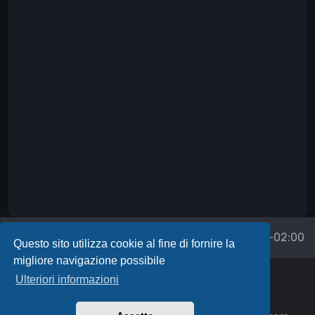
Forum
Tutti gli orari sono
UTC+02:00
Questo sito utilizza cookie al fine di fornire la
migliore navigazione possibile
Powered by
phpBB
™
Ulteriori informazioni
Icons made by
Uniconlabs
,
Syafii5758
,
Fathema Khanom
,
Freepik
,
itim2101
,
JessHG
,