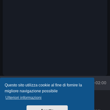
Forum
Tutti gli orari sono
UTC+02:00
Questo sito utilizza cookie al fine di fornire la
migliore navigazione possibile
Powered by
phpBB
™
Ulteriori informazioni
Icons made by
Uniconlabs
,
Syafii5758
,
Fathema Khanom
,
Freepik
,
itim2101
,
JessHG
,