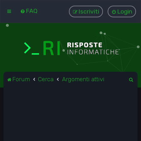
FAQ
Iscriviti
Login
C
Forum
Cerca
Argomenti attivi
e
r
c
a