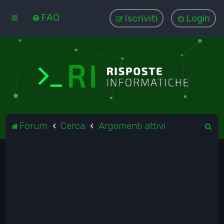
FAQ
Iscriviti
Login
C
Forum
Cerca
Argomenti attivi
e
r
c
a