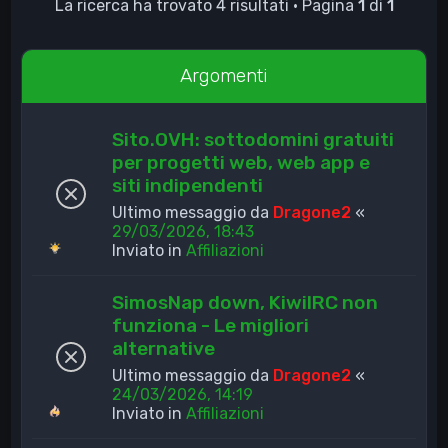
La ricerca ha trovato 4 risultati • Pagina
1
di
1
Argomenti
Sito.OVH: sottodomini gratuiti
per progetti web, web app e
siti indipendenti
Ultimo messaggio da
Dragone2
«
29/03/2026, 18:43
Inviato in
Affiliazioni
SimosNap down, KiwiIRC non
funziona - Le migliori
alternative
Ultimo messaggio da
Dragone2
«
24/03/2026, 14:19
Inviato in
Affiliazioni