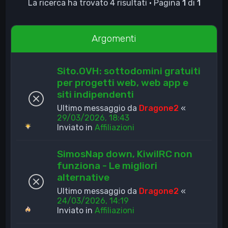
La ricerca ha trovato 4 risultati • Pagina
1
di
1
Argomenti
Sito.OVH: sottodomini gratuiti
per progetti web, web app e
siti indipendenti
Ultimo messaggio da
Dragone2
«
29/03/2026, 18:43
Inviato in
Affiliazioni
SimosNap down, KiwiIRC non
funziona - Le migliori
alternative
Ultimo messaggio da
Dragone2
«
24/03/2026, 14:19
Inviato in
Affiliazioni