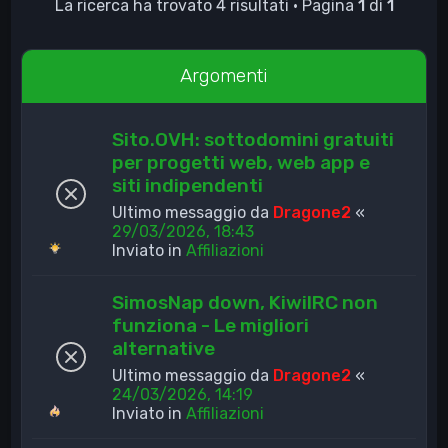
La ricerca ha trovato 4 risultati • Pagina
1
di
1
Argomenti
Sito.OVH: sottodomini gratuiti
per progetti web, web app e
siti indipendenti
Ultimo messaggio da
Dragone2
«
29/03/2026, 18:43
Inviato in
Affiliazioni
SimosNap down, KiwiIRC non
funziona - Le migliori
alternative
Ultimo messaggio da
Dragone2
«
24/03/2026, 14:19
Inviato in
Affiliazioni