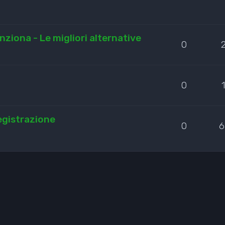
iona - Le migliori alternative
0
0
egistrazione
0
6