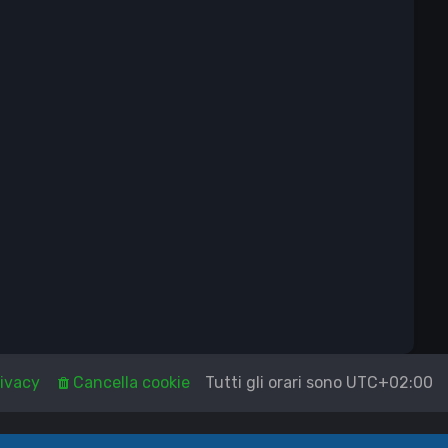
ivacy
Cancella cookie
Tutti gli orari sono
UTC+02:00