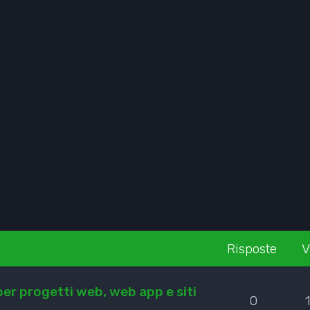
Risposte
V
er progetti web, web app e siti
0