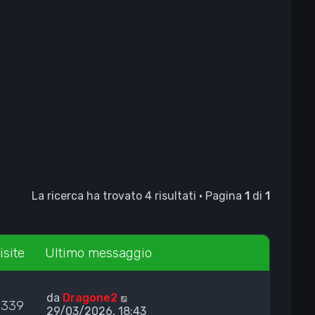
La ricerca ha trovato 4 risultati • Pagina
1
di
1
isite
Ultimo messaggio
da
Dragone2
1339
29/03/2026, 18:43