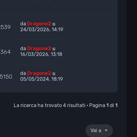
da
Dragone2
2539
24/03/2026, 14:19
da
Dragone2
1364
16/03/2026, 13:18
da
Dragone2
5150
05/05/2024, 18:19
La ricerca ha trovato 4 risultati • Pagina
1
di
1
Vai a