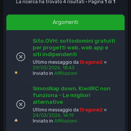
La ricerca ha trovato 4 risultati • Pagina
1
di
1
Argomenti
Sito.OVH: sottodomini gratuiti
per progetti web, web app e
siti indipendenti
Ultimo messaggio da
Dragone2
«
29/03/2026, 18:43
Inviato in
Affiliazioni
SimosNap down, KiwiIRC non
funziona - Le migliori
alternative
Ultimo messaggio da
Dragone2
«
24/03/2026, 14:19
Inviato in
Affiliazioni