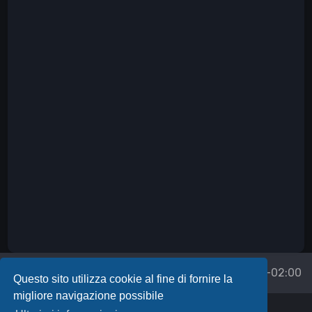
Forum
Tutti gli orari sono
UTC+02:00
Questo sito utilizza cookie al fine di fornire la
migliore navigazione possibile
Powered by
phpBB
™