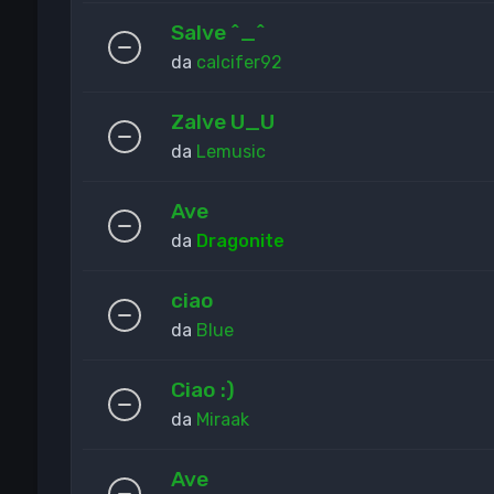
Salve ^_^
da
calcifer92
Zalve U_U
da
Lemusic
Ave
da
Dragonite
ciao
da
Blue
Ciao :)
da
Miraak
Ave