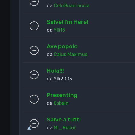
da
CeloGuarnaccia
Salve! I'm Here!
da
Ylli15
Ave popolo
da
Caius Maximus
Hola!!!
da
Ylli2003
Presenting
da
Kobain
Salve a tutti
da
Mr_Robot