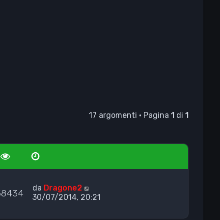
17 argomenti • Pagina
1
di
1
da
Dragone2
58434
30/07/2014, 20:21