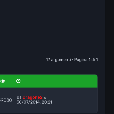
17 argomenti • Pagina
1
di
1
da
Dragone2
59080
30/07/2014, 20:21