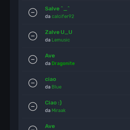
Salve ^_^
da
calcifer92
Zalve U_U
da
Lemusic
Ave
da
Dragonite
ciao
da
Blue
Ciao :)
da
Miraak
Ave