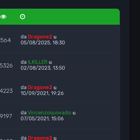
da
Dragone2
7564
05/08/2025, 18:30
da
ILKILLER
5326
02/08/2023, 13:50
da
Dragone2
4223
10/09/2021, 19:26
da
Vincenzoquovadis
9197
07/05/2021, 15:06
da
Dragone2