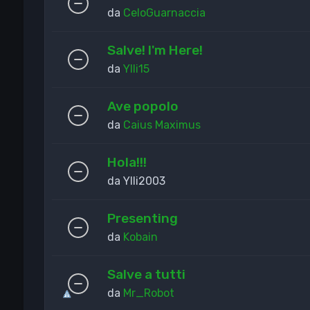
da
CeloGuarnaccia
Salve! I'm Here!
da
Ylli15
Ave popolo
da
Caius Maximus
Hola!!!
da
Ylli2003
Presenting
da
Kobain
Salve a tutti
da
Mr_Robot