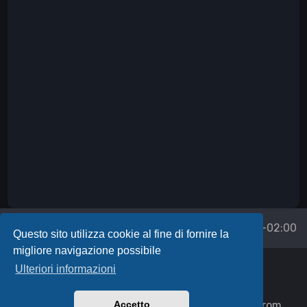
Forum
Tutti gli orari sono
UTC+02:00
Questo sito utilizza cookie al fine di fornire la
migliore navigazione possibile
Powered by
phpBB
™
Ulteriori informazioni
Icons made by
Uniconlabs
,
Syafii5758
,
Fathema Khanom
,
Freepik
,
itim2101
,
JessHG
,
Accetto
Vectors Market
,
Flatart Icons Flat
and
Dewi Sari
from