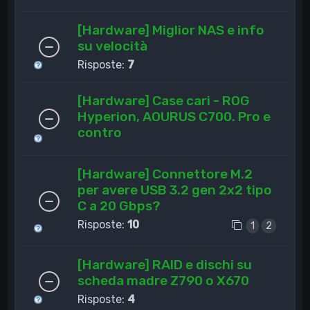
[Hardware] Miglior NAS e info
su velocità
Risposte:
7
[Hardware] Case cari - ROG
Hyperion, AOURUS C700. Pro e
contro
[Hardware] Connettore M.2
per avere USB 3.2 gen 2x2 tipo
C a 20 Gbps?
Risposte:
10
1
2
[Hardware] RAID e dischi su
scheda madre Z790 o X670
Risposte:
4