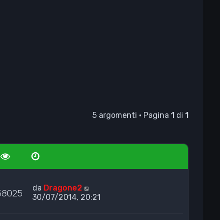
5 argomenti • Pagina
1
di
1
da
Dragone2
58025
30/07/2014, 20:21