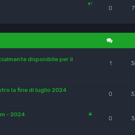
0
7
cialmente disponibile per il
1
3
tro la fine di luglio 2024
0
3
um - 2024
0
3