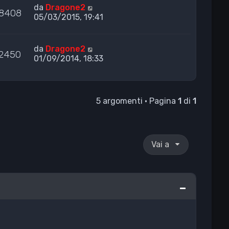
da
Dragone2
8408
05/03/2015, 19:41
da
Dragone2
2450
01/09/2014, 18:33
5 argomenti • Pagina
1
di
1
Vai a