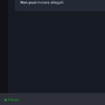
Non puoi
inviare allegati
Forum