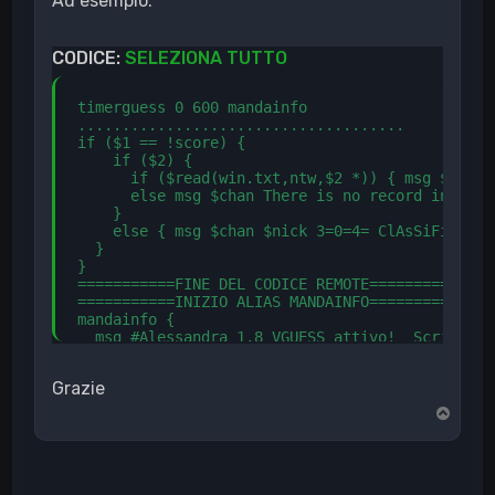
Ad esempio:
CODICE:
SELEZIONA TUTTO
timerguess 0 600 mandainfo

.....................................

if ($1 == !score) {

    if ($2) { 

      if ($read(win.txt,ntw,$2 *)) { msg $chan 
      else msg $chan There is no record in the 
    }

    else { msg $chan $nick 3=0=4= ClAsSiFiCa VG
  }

}

===========FINE DEL CODICE REMOTE=========

===========INIZIO ALIAS MANDAINFO==========

mandainfo {

  msg #Alessandra 1,8 VGUESS attivo!  Scrivi 6,
}

Grazie
T
o
p