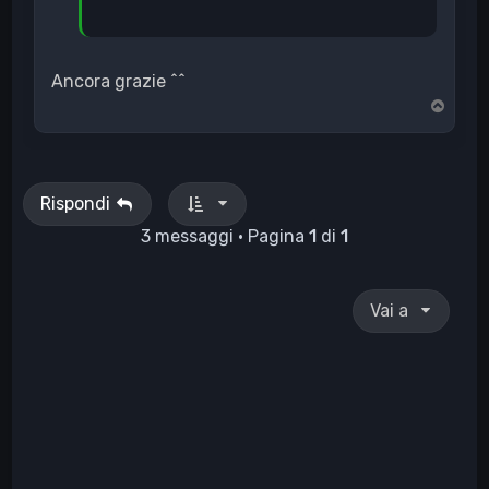
Ancora grazie ^^
T
o
p
Rispondi
3 messaggi • Pagina
1
di
1
Vai a