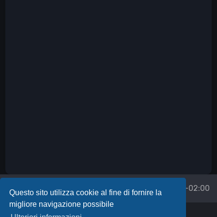
Forum
Tutti gli orari sono
UTC+02:00
Questo sito utilizza cookie al fine di fornire la
migliore navigazione possibile
Powered by
phpBB
™