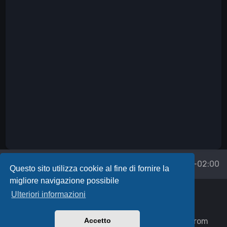
Forum
Tutti gli orari sono
UTC+02:00
Questo sito utilizza cookie al fine di fornire la
migliore navigazione possibile
Powered by
phpBB
™
Ulteriori informazioni
Icons made by
Uniconlabs
,
Syafii5758
,
Fathema Khanom
,
Freepik
,
itim2101
,
JessHG
,
Vectors Market
,
Flatart Icons Flat
and
Dewi Sari
from
Accetto