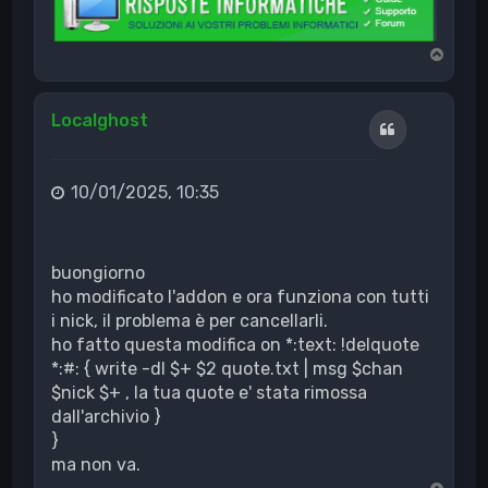
T
o
p
Localghost
Cita
10/01/2025, 10:35
buongiorno
ho modificato l'addon e ora funziona con tutti
i nick, il problema è per cancellarli.
ho fatto questa modifica on *:text: !delquote
*:#: { write -dl $+ $2 quote.txt | msg $chan
$nick $+ , la tua quote e' stata rimossa
dall'archivio }
}
ma non va.
T