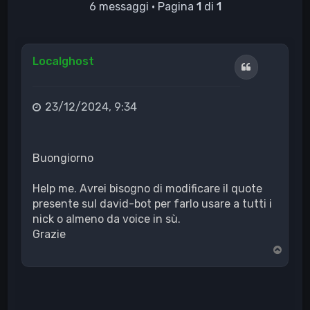
6 messaggi • Pagina
1
di
1
Localghost
Cita
23/12/2024, 9:34
Buongiorno
Help me. Avrei bisogno di modificare il quote
presente sul david-bot per farlo usare a tutti i
nick o almeno da voice in sù.
Grazie
T
o
p