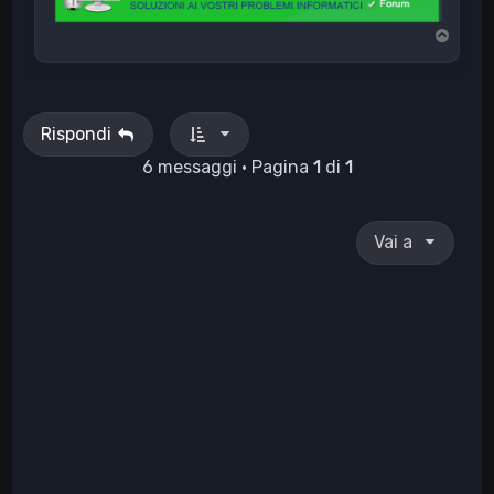
T
o
p
Rispondi
6 messaggi • Pagina
1
di
1
Vai a