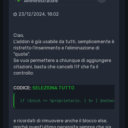
Amministratore
23/12/2024, 18:02
Ciao,
L'addon è già usabile da tutti, semplicemente è
ristretto l'inserimento e l'eliminazione di
"quote".
Se vuoi permettere a chiunque di aggiungere
citazioni, basta che cancelli l'if che fa il
controllo:
CODICE:
SELEZIONA TUTTO
if ($nick == %proprietario. [ $+ [ $network ] ]
e ricordati di rimuovere anche il blocco else,
poiché quest'ultimo necessita sempre che sia