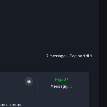
7 messaggi • Pagina
1
di
1
Piga07
Cita
Messaggi:
5
n da errori.