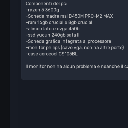
Componenti del pc:
-ryzen 5 3600g
-Scheda madre msi B450M PRO-M2 MAX
-ram 16gb crucial e 8gb crucial
-alimentatore evga 450br
-ssd yucun 240gb sata III
-Scheda grafica integrata al processore
-monitor philips (cavo vga, non ha altre porte)
-case aerocool CS105BL
Il monitor non ha alcun problema e neanche il cav