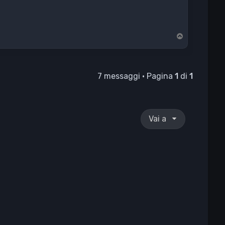
T
o
p
7 messaggi • Pagina
1
di
1
Vai a