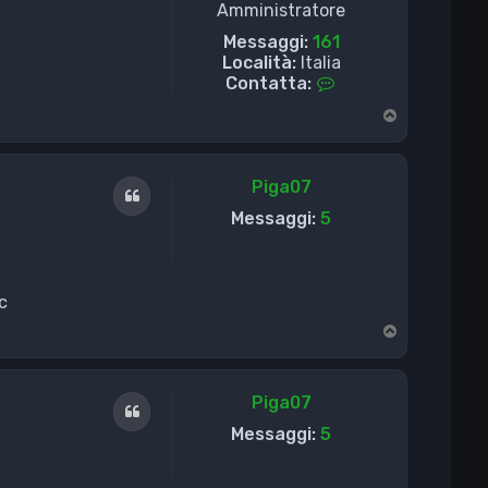
Amministratore
Messaggi:
161
Località:
Italia
C
Contatta:
o
T
n
o
t
p
a
t
Piga07
Cita
t
Messaggi:
5
a
D
r
a
c
g
T
o
o
n
p
e
2
Piga07
Cita
Messaggi:
5