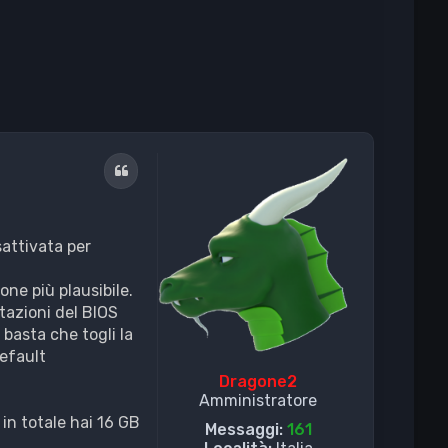
Cita
sattivata per
ne più plausibile.
stazioni del BIOS
 basta che togli la
default
Dragone2
Amministratore
 in totale hai 16 GB
Messaggi:
161