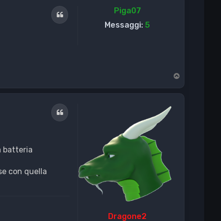
Piga07
Cita
Messaggi:
5
T
o
p
Cita
 batteria
se con quella
Dragone2