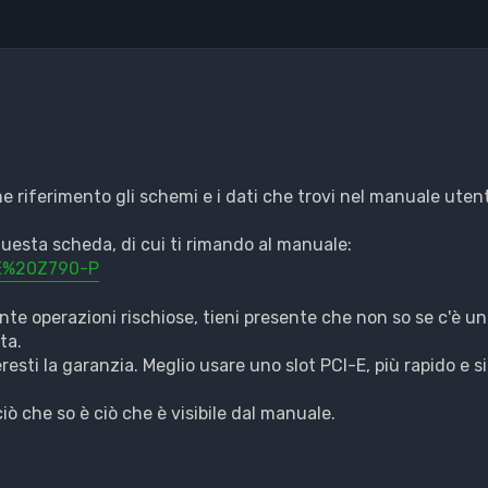
e riferimento gli schemi e i dati che trovi nel manuale uten
questa scheda, di cui ti rimando al manuale:
 E%20Z790-P
te operazioni rischiose, tieni presente che non so se c'è un l
ta.
esti la garanzia. Meglio usare uno slot PCI-E, più rapido e s
iò che so è ciò che è visibile dal manuale.