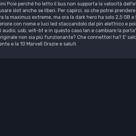
ni Pcie perché ho letto il bus non supporta la velocità dell'
re slot anche se liberi. Per capirci, so che potrei prendere
va la maximus extreme, ma ora la dark hero ha solo 2,5 GB e 
eriore con nome e luci led staccandolo dal pin elettrico e poi 
i audio, usb, wifi-bt e in questo caso lan e cambiare la port
originale non sia più funzionante? Che connettori ha? E' sal
nte e la 10 Marvell Grazie e saluti