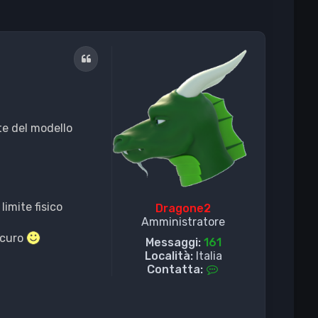
Cita
te del modello
imite fisico
Dragone2
Amministratore
icuro
Messaggi:
161
Località:
Italia
C
Contatta:
o
n
t