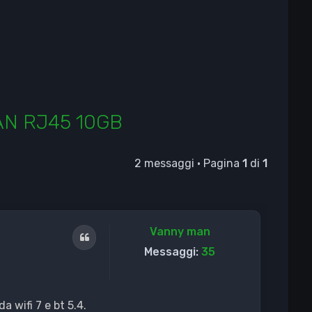
LAN RJ45 10GB
2 messaggi • Pagina
1
di
1
Vanny man
Cita
Messaggi:
35
 wifi 7 e bt 5.4.