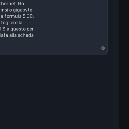
ethernet. Ho
 msi o gigabyte
la formula 5 GB.
togliere la
a? Sia questo per
data alla scheda
T
o
p