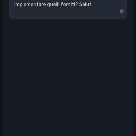
implementare quelli forniti? Saluti
T
o
p