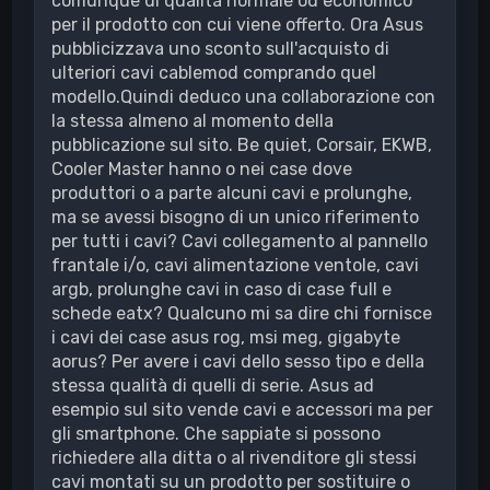
comunque di qualità normale od economico
per il prodotto con cui viene offerto. Ora Asus
pubblicizzava uno sconto sull'acquisto di
ulteriori cavi cablemod comprando quel
modello.Quindi deduco una collaborazione con
la stessa almeno al momento della
pubblicazione sul sito. Be quiet, Corsair, EKWB,
Cooler Master hanno o nei case dove
produttori o a parte alcuni cavi e prolunghe,
ma se avessi bisogno di un unico riferimento
per tutti i cavi? Cavi collegamento al pannello
frantale i/o, cavi alimentazione ventole, cavi
argb, prolunghe cavi in caso di case full e
schede eatx? Qualcuno mi sa dire chi fornisce
i cavi dei case asus rog, msi meg, gigabyte
aorus? Per avere i cavi dello sesso tipo e della
stessa qualità di quelli di serie. Asus ad
esempio sul sito vende cavi e accessori ma per
gli smartphone. Che sappiate si possono
richiedere alla ditta o al rivenditore gli stessi
cavi montati su un prodotto per sostituire o