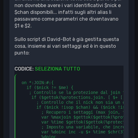
non dovrebbe avere i vari identificativi $nick e
$chan disponibili... infatti sugli altri alias li
passavamo come parametri che diventavano
$1 e $2.
Sullo script di David-Bot è già gestita questa
cosa, insieme ai vari settaggi ed è in questo
punto:
CODICE:
SELEZIONA TUTTO
on *:JOIN:#:{

  if ($nick != $me) {

   ; Controllo se la protezione dal join flood 
    if ($gettok(%protections.join. [ $+ [ $chan
      ; Controllo che il nick non sia un op/hal
      if ($nick !isop $chan) && ($nick !ishop $
        ; Recupero i settaggi (max join, tempo)

        var %maxjoin $gettok($gettok(%protectio
        var %time $gettok($gettok(%protections.
        ; Imposto una variabile, che incremento
        var %doinc inc -u $+ %time $chr(37) $+ 
        %doinc
