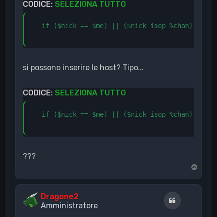
CODICE:
SELEZIONA TUTTO
  if ($nick == $me) || ($nick isop %chan) { halt
si possono inserire le host? Tipo...
CODICE:
SELEZIONA TUTTO
  if ($nick == $me) || ($nick isop %chan) || ($
???
T
o
p
Dragone2
Cita
Amministratore