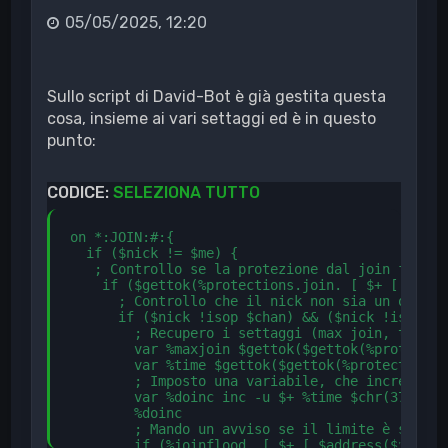
05/05/2025, 12:20
Sullo script di David-Bot è già gestita questa
cosa, insieme ai vari settaggi ed è in questo
punto:
CODICE:
SELEZIONA TUTTO
on *:JOIN:#:{

  if ($nick != $me) {

   ; Controllo se la protezione dal join flood 
    if ($gettok(%protections.join. [ $+ [ $chan
      ; Controllo che il nick non sia un op/hal
      if ($nick !isop $chan) && ($nick !ishop $
        ; Recupero i settaggi (max join, tempo)

        var %maxjoin $gettok($gettok(%protectio
        var %time $gettok($gettok(%protections.
        ; Imposto una variabile, che incremento
        var %doinc inc -u $+ %time $chr(37) $+ 
        %doinc

        ; Mando un avviso se il limite è stato r
        if (%joinflood. [ $+ [ $address($nick,2