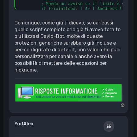
        ; Mando un avviso se il limite è stato r
        if (%joinflood. [ $+ [ $address($nick,2
          notice $nick Smetti di uscire e rient
        }

Comunque, come già ti dicevo, se caricassi
       ; Espello tutti i cloni dal canale relat
        if (%joinflood. [ $+ [ $address($nick,2
quello script completo che già ti avevo fornito
          kickclones $nick $chan

o utilizzasi David-Bot, molte di queste
          ban -ku300 $chan $nick 2 Join Flood - 
protezioni generiche sarebbero già incluse e
          unset %joinflood. [ $+ [ $address($ni
        }

per-configurate di default, con valori che puoi
      }

personalizzare per canale e anche avere la
    }

possibilità di mettere delle eccezioni per
nickname.
T
o
p
YodAlex
Cita