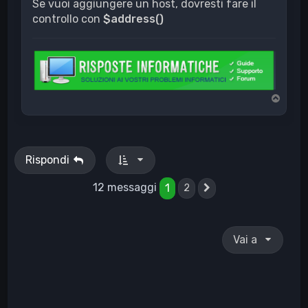
Se vuoi aggiungere un host, dovresti fare il
controllo con
$address()
T
o
p
Rispondi
12 messaggi
1
2
Prossimo
Vai a