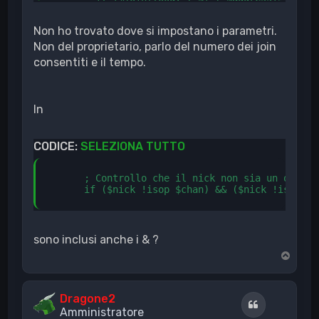
          notice $nick Smetti di uscire e rient
        }

Non ho trovato dove si impostano i parametri.
       ; Espello tutti i cloni dal canale relat
        if (%joinflood. [ $+ [ $address($nick,2
Non del proprietario, parlo del numero dei join
          kickclones $nick $chan

consentiti e il tempo.
          ban -ku300 $chan $nick 2 Join Flood - 
          unset %joinflood. [ $+ [ $address($ni
        }

      }

In
    }

CODICE:
SELEZIONA TUTTO
      ; Controllo che il nick non sia un op/hal
      if ($nick !isop $chan) && ($nick !ishop $
sono inclusi anche i & ?
T
o
p
Dragone2
Cita
Amministratore