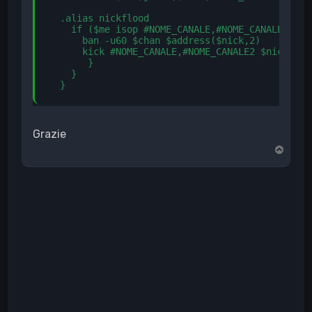
  .alias nickflood

    if ($me isop #NOME_CANALE,#NOME_CANALE2) &&
      ban -u60 $chan $address($nick,2) 

      kick #NOME_CANALE,#NOME_CANALE2 $nick Pia
       }

    }

  }
Grazie
T
o
p