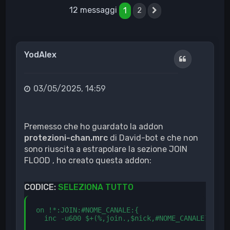
12 messaggi
1
2
Prossimo
YodAlex
Cita
03/05/2025, 14:59
Premesso che ho guardato la addon
protezioni-chan.mrc
di David-bot e che non
sono riuscita a estrapolare la sezione JOIN
FLOOD , ho creato questa addon:
CODICE:
SELEZIONA TUTTO
on !*:JOIN:#NOME_CANALE:{

  inc -u600 $+(%,join.,$nick,#NOME_CANALE) /nick