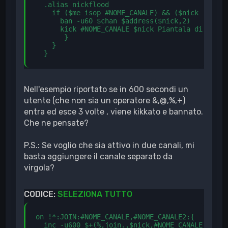
  .alias nickflood

    if ($me isop #NOME_CANALE) && ($nick !isop 
      ban -u60 $chan $address($nick,2) 

      kick #NOME_CANALE $nick Piantala di entrar
       }

    }

  }
Nell'esempio riportato se in 600 secondi un
utente (che non sia un operatore &,@,%,+)
entra ed esce 3 volte , viene kikkato e bannato.
Che ne pensate?
P.S.: Se voglio che sia attivo in due canali, mi
basta aggiungere il canale separato da
virgola?
CODICE:
SELEZIONA TUTTO
on !*:JOIN:#NOME_CANALE,#NOME_CANALE2:{

  inc -u600 $+(%,join.,$nick,#NOME_CANALE,#NOME