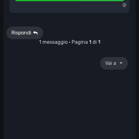
T
o
p
Rispondi
1 messaggio • Pagina
1
di
1
Vai a