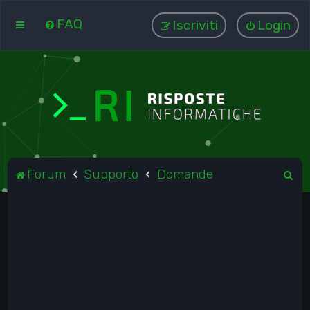
FAQ
Iscriviti
Login
C
Forum
Supporto
Domande
e
r
c
a